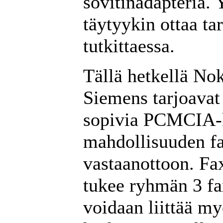
sovitinadapteria.
täytyykin ottaa t
tutkittaessa.
Tällä hetkellä Nok
Siemens tarjoava
sopivia PCMCIA-ko
mahdollisuuden fa
vastaanottoon. Fa
tukee ryhmän 3 fa
voidaan liittää my