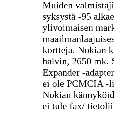
Muiden valmistaji
syksystä -95 alka
ylivoimaisen mar
maailmanlaajuises
kortteja. Nokian k
halvin, 2650 mk.
Expander -adapteri
ei ole PCMCIA -lii
Nokian kännyköid
ei tule fax/ tietol