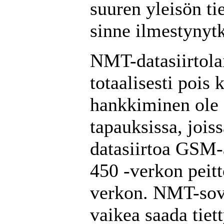
suuren yleisön ti
sinne ilmestynytk
NMT-datasiirtolai
totaalisesti pois 
hankkiminen ole s
tapauksissa, jois
datasiirtoa GSM
450 -verkon peit
verkon. NMT-sovi
vaikea saada tiet