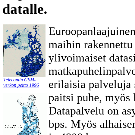
datalle.
Euroopanlaajuinen
maihin rakennettu
ylivoimaiset datas
matkapuhelinpalvel
Telecomin GSM-
erilaisia palveluja
verkon peitto 1996
paitsi puhe, myös 
Datapalvelu on as
bps. Myös alhaise