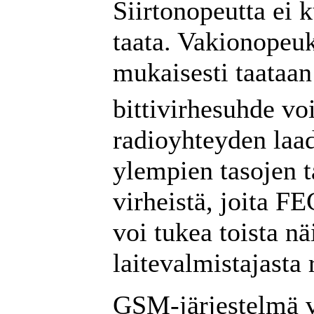
Siirtonopeutta ei k
taata. Vakionopeuk
mukaisesti taataan 
bittivirhesuhde vo
radioyhteyden laa
ylempien tasojen t
virheistä, joita F
voi tukea toista nä
laitevalmistajasta 
GSM-järjestelmä v