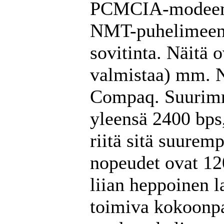
PCMCIA-modeemej
NMT-puhelimeen i
sovitinta. Näitä 
valmistaa) mm. N
Compaq. Suurimm
yleensä 2400 bps,
riitä sitä suurem
nopeudet ovat 12
liian heppoinen la
toimiva kokoonpa