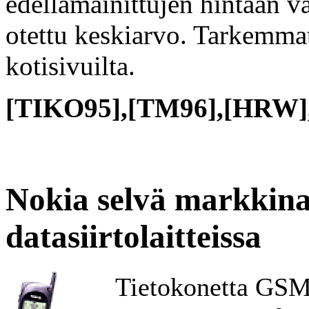
edellämainittujen hintaan v
otettu keskiarvo. Tarkemmat
kotisivuilta.
[TIKO95],[TM96],[HRW]
Nokia selvä markkin
datasiirtolaitteissa
Tietokonetta GSM-