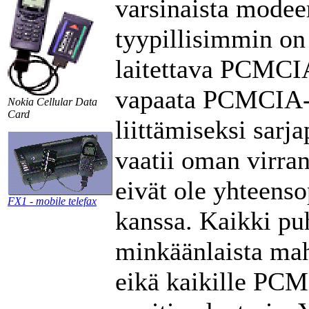
varsinaista modee
tyypillisimmin on
laitettava PCMCIA
vapaata PCMCIA-ko
Nokia Cellular Data
Card
liittämiseksi sarja
vaatii oman virran
eivät ole yhteenso
FX1 - mobile telefax
kanssa. Kaikki puh
minkäänlaista mahd
eikä kaikille PCM