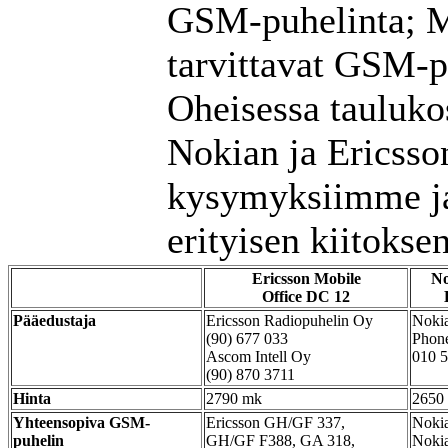
GSM-puhelinta; M1
tarvittavat GSM-p
Oheisessa taulukos
Nokian ja Ericsso
kysymyksiimme ja
erityisen kiitoksen
Ericsson Mobile
No
Office DC 12
Pääedustaja
Ericsson Radiopuhelin Oy
Noki
(90) 677 033
Phon
Ascom Intell Oy
010 
(90) 870 3711
Hinta
2790 mk
2650
Yhteensopiva GSM-
Ericsson GH/GF 337,
Nokia
puhelin
GH/GF F388, GA 318,
Noki