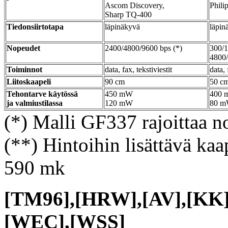
Ascom Discovery,
Phili
Sharp TQ-400
Tiedonsiirtotapa
läpinäkyvä
läpin
Nopeudet
2400/4800/9600 bps (*)
300/1
4800
Toiminnot
data, fax, tekstiviestit
data, 
Liitoskaapeli
90 cm
50 c
Tehontarve käytössä
450 mW
400
ja valmiustilassa
120 mW
80 
(*) Malli GF337 rajoittaa n
(**) Hintoihin lisättävä kaa
590 mk
[TM96],[HRW],[AV],[KK
[WEC],[WSS]