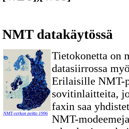
NMT datakäytössä
Tietokonetta on 
datasiirrossa my
Erilaisille NMT-
sovitinlaitteita,
faxin saa yhdist
NMT-verkon peitto 1996
NMT-modeemeja. 