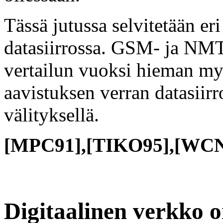
Tässä jutussa selvitetään er
datasiirrossa. GSM- ja NMT
vertailun vuoksi hieman my
aavistuksen verran datasiirro
välityksellä.
[MPC91],[TIKO95],[WC
Digitaalinen verkko o