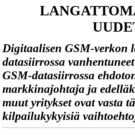
LANGATTOMA
UUDE
Digitaalisen GSM-verkon l
datasiirrossa vanhentuneet
GSM-datasiirrossa ehdoto
markkinajohtaja ja edellä
muut yritykset ovat vasta 
kilpailukykyisiä vaihtoehto