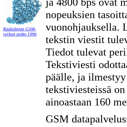
ja 4800 bps ovat m
nopeuksien tasoitt
vuonohjauksella.
Radiolinjan GSM-
verkon peitto 1996
tekstin viestit tu
Tiedot tulevat peri
Tekstiviesti odotta
päälle, ja ilmesty
tekstiviesteissä on
ainoastaan 160 mer
GSM datapalveluss