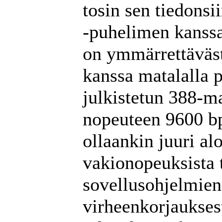
tosin sen tiedons
-puhelimen kanssa
on ymmärrettäväst
kanssa matalalla pr
julkistetun 388-m
nopeuteen 9600 bp
ollaankin juuri al
vakionopeuksista t
sovellusohjelmien
virheenkorjaukses