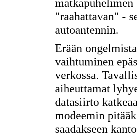
matkapuhelimen 
"raahattavan" - 
autoantennin.
Erään ongelmist
vaihtuminen epäs
verkossa. Tavall
aiheuttamat lyhye
datasiirto katkea
modeemin pitääki
saadakseen kanto