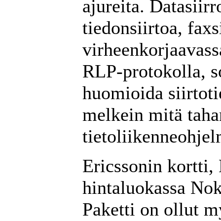
ajureita. Datasiir
tiedonsiirtoa, fax
virheenkorjaavassa
RLP-protokolla, so
huomioida siirtoti
melkein mitä taha
tietoliikenneohje
Ericssonin kortti
hintaluokassa Nok
Paketti on ollut m