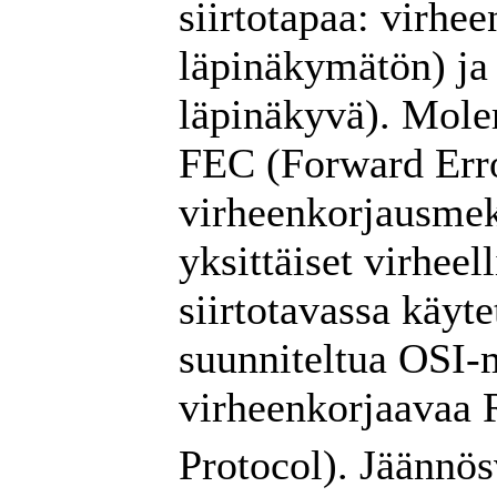
siirtotapaa: virhe
läpinäkymätön) ja
läpinäkyvä). Molem
FEC (Forward Erro
virheenkorjausmek
yksittäiset virheel
siirtotavassa käyte
suunniteltua OSI-m
virheenkorjaavaa 
Protocol). Jäännös