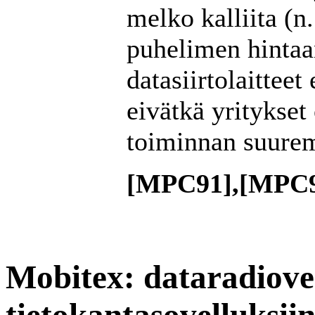
melko kalliita (n
puhelimen hinta
datasiirtolaittee
eivätkä yritykset 
toiminnan suurem
[MPC91],[MPC9
Mobitex: dataradiover