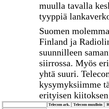
muulla tavalla kes
tyyppiä lankaverko
Suomen molemmat
Finland ja Radioli
suunnilleen samant
siirrossa. Myös er
yhtä suuri. Telecom
kysymyksiimme tät
erityisen kiitoksen
Telecom ark.
Telecom muulloin
R