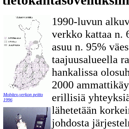
tietokantasovelluksii
1990-luvun alkuv
verkko kattaa n. 
asuu n. 95% väes
taajuusalueella r
hankalissa olosuh
2000 ammattikäyt
erillisiä yhteyks
Mobitex-verkon peitto
1996
lähetetään korke
johdosta järjest