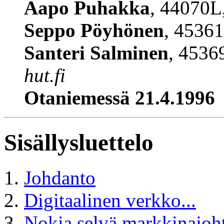
Aapo Puhakka
, 44070L
Seppo Pöyhönen
, 4536
Santeri Salminen
, 453
hut.fi
Otaniemessä 21.4.1996
Sisällysluettelo
Johdanto
Digitaalinen verkko...
Nokia selvä markkinajoh