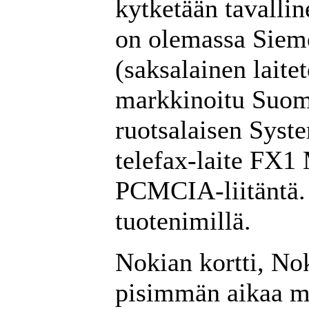
kytketään tavallin
on olemassa Sieme
(saksalainen laitet
markkinoitu Suom
ruotsalaisen Syst
telefax-laite FX1 
PCMCIA-liitäntä.
tuotenimillä.
Nokian kortti, Nok
pisimmän aikaa my