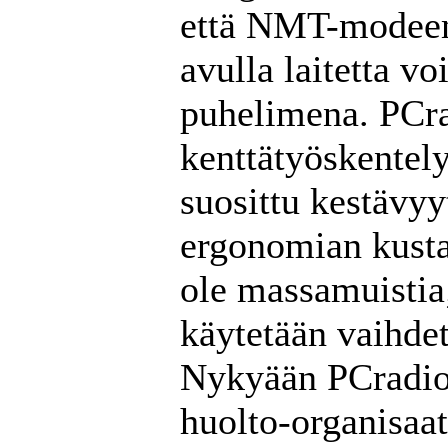
että NMT-modeemi
avulla laitetta v
puhelimena. PCra
kenttätyöskentely
suosittu kestävyy
ergonomian kustan
ole massamuistia
käytetään vaihdet
Nykyään PCradio 
huolto-organisaat