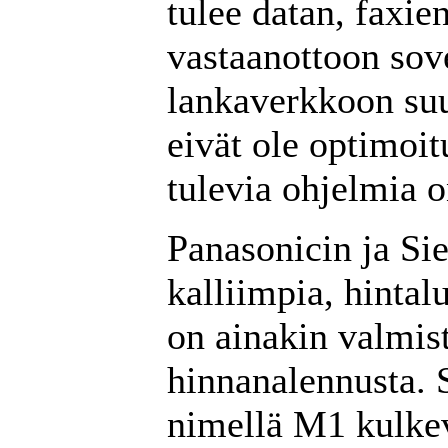
tulee datan, faxie
vastaanottoon sove
lankaverkkoon suu
eivät ole optimoit
tulevia ohjelmia 
Panasonicin ja Sie
kalliimpia, hinta
on ainakin valmis
hinnanalennusta. 
nimellä M1 kulkeva 